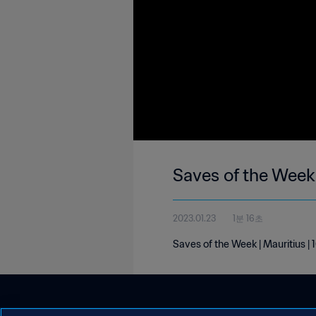
Saves of the Week 
2023.01.23
1분 16초
Saves of the Week | Mauritius |