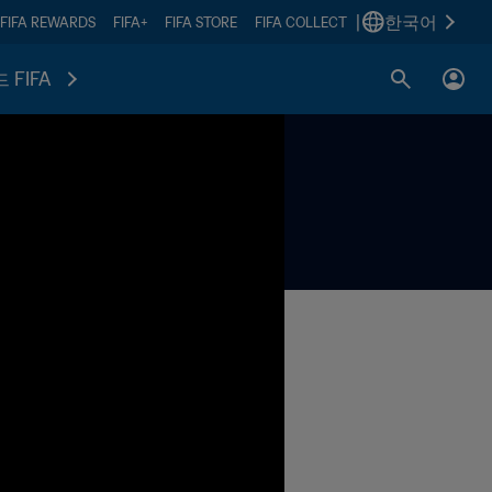
|
한국어
FIFA REWARDS
FIFA+
FIFA STORE
FIFA COLLECT
 FIFA