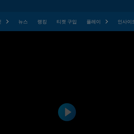
텟
뉴스
랭킹
티켓 구입
플레이
인사이드