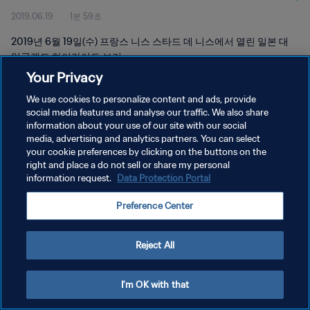
2019.06.19
1분 59초
2019년 6월 19일(수) 프랑스 니스 스타드 데 니스에서 열린 일본 대
잉글랜드 하이라이트 보기
Your Privacy
We use cookies to personalize content and ads, provide
social media features and analyse our traffic. We also share
information about your use of our site with our social
media, advertising and analytics partners. You can select
개인정보 보호정책
your cookie preferences by clicking on the buttons on the
right and place a do not sell or share my personal
서비스 약관
information request.
Data Protection Portal
쿠키 기본 설정 관리
Preference Center
Copyright © 1994 - 2026 FIFA. All rights reserved.
Reject All
I'm OK with that