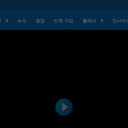
텟
뉴스
랭킹
티켓 구입
플레이
인사이드