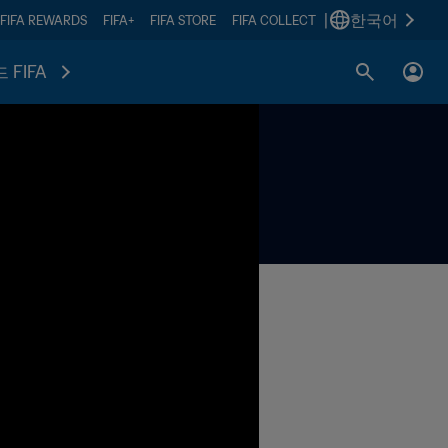
|
한국어
FIFA REWARDS
FIFA+
FIFA STORE
FIFA COLLECT
 FIFA