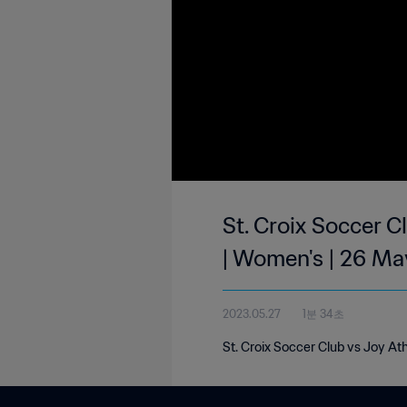
St. Croix Soccer 
| Women's | 26 M
2023.05.27
1분 34초
St. Croix Soccer Club vs Joy A