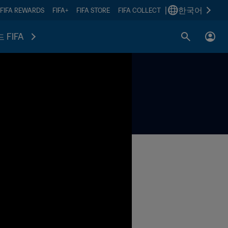
|
한국어
FIFA REWARDS
FIFA+
FIFA STORE
FIFA COLLECT
 FIFA