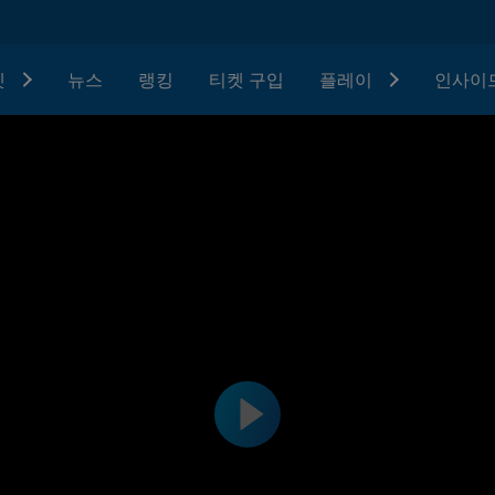
텟
뉴스
랭킹
티켓 구입
플레이
인사이드