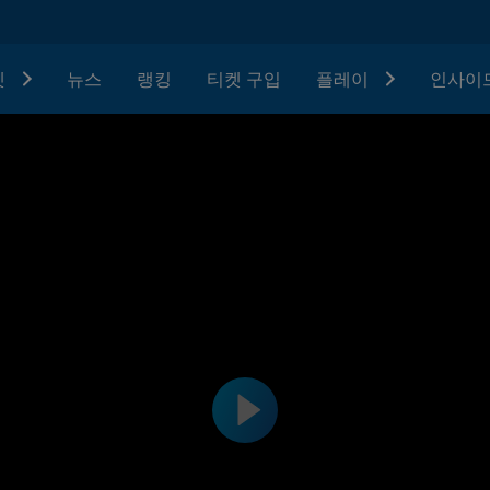
텟
뉴스
랭킹
티켓 구입
플레이
인사이드