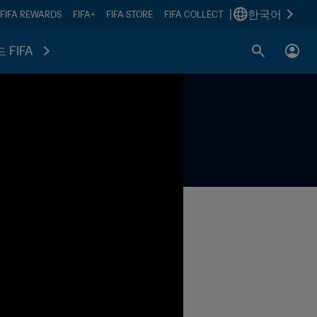
|
한국어
FIFA REWARDS
FIFA+
FIFA STORE
FIFA COLLECT
 FIFA