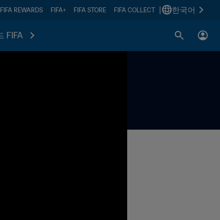
|
한국어
FIFA REWARDS
FIFA+
FIFA STORE
FIFA COLLECT
 FIFA