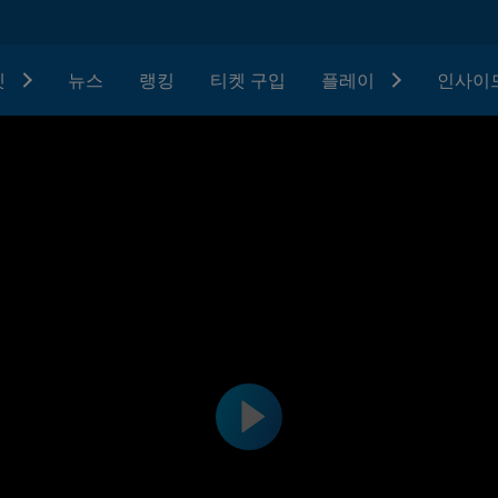
텟
뉴스
랭킹
티켓 구입
플레이
인사이드