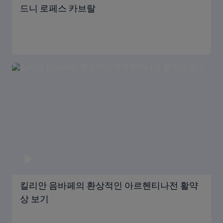
드니 로페스 카브랄
킬리안 음바페의 환상적인 아르헨티나전 활약
상 보기