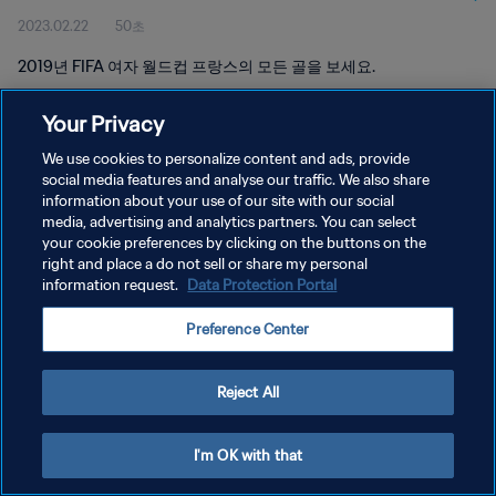
2023.02.22
50초
2019년 FIFA 여자 월드컵 프랑스의 모든 골을 보세요.
Your Privacy
We use cookies to personalize content and ads, provide
social media features and analyse our traffic. We also share
information about your use of our site with our social
개인정보 보호정책
media, advertising and analytics partners. You can select
your cookie preferences by clicking on the buttons on the
서비스 약관
right and place a do not sell or share my personal
쿠키 기본 설정 관리
information request.
Data Protection Portal
Copyright © 1994 - 2026 FIFA. All rights reserved.
Preference Center
Reject All
I'm OK with that