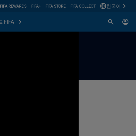
|
한국어
FIFA REWARDS
FIFA+
FIFA STORE
FIFA COLLECT
 FIFA