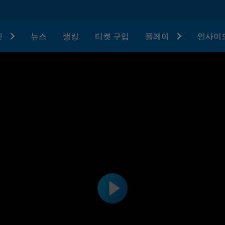
텟
뉴스
랭킹
티켓 구입
플레이
인사이드