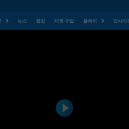
텟
뉴스
랭킹
티켓 구입
플레이
인사이드