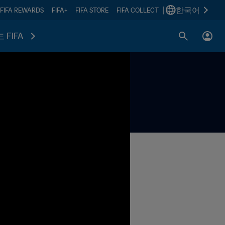
|
한국어
FIFA REWARDS
FIFA+
FIFA STORE
FIFA COLLECT
 FIFA