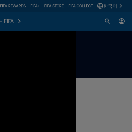
|
한국어
FIFA REWARDS
FIFA+
FIFA STORE
FIFA COLLECT
 FIFA