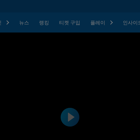
텟
뉴스
랭킹
티켓 구입
플레이
인사이드