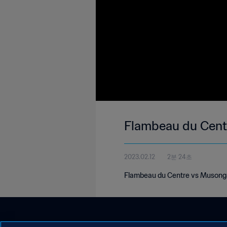
Flambeau du Centr
2023.02.12
2분 24초
Flambeau du Centre vs Musongati