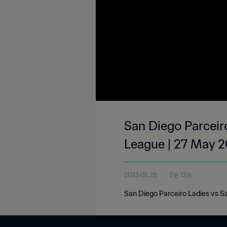
San Diego Parceir
League | 27 May 
2023.05.28
2분 13초
San Diego Parceiro Ladies vs S