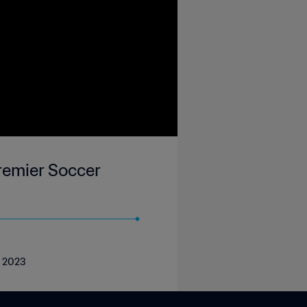
remier Soccer
y 2023