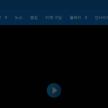
텟
뉴스
랭킹
티켓 구입
플레이
인사이드