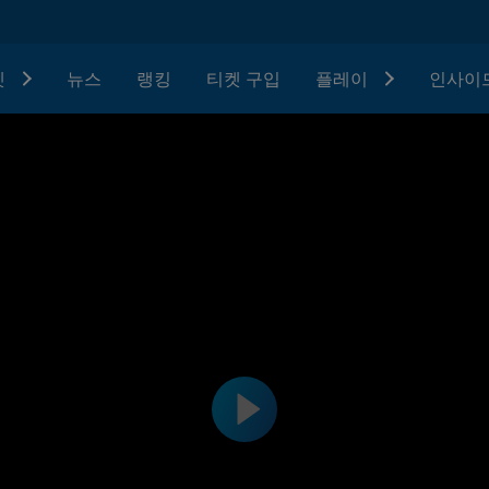
텟
뉴스
랭킹
티켓 구입
플레이
인사이드