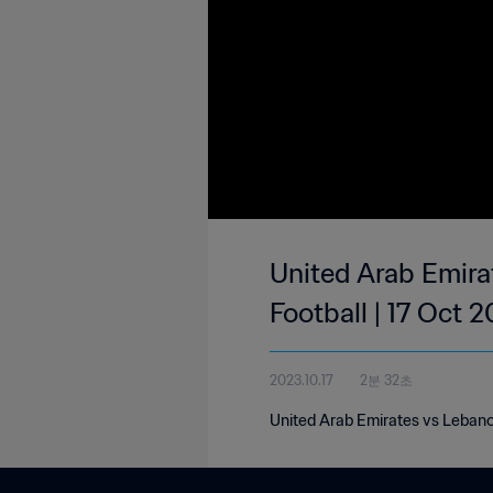
United Arab Emirat
Football | 17 Oct 
2023.10.17
2분 32초
United Arab Emirates vs Lebanon