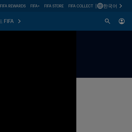
|
한국어
FIFA REWARDS
FIFA+
FIFA STORE
FIFA COLLECT
 FIFA