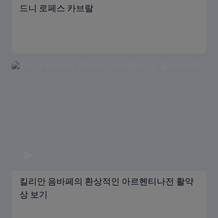
드니 로페스 카브랄
킬리안 음바페의 환상적인 아르헨티나전 활약
상 보기