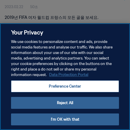
2023.02.22
50초
2019년 FIFA 여자 월드컵 프랑스의 모든 골을 보세요.
Your Privacy
We use cookies to personalize content and ads, provide
social media features and analyse our traffic. We also share
information about your use of our site with our social
개인정보 보호정책
media, advertising and analytics partners. You can select
your cookie preferences by clicking on the buttons on the
서비스 약관
right and place a do not sell or share my personal
쿠키 기본 설정 관리
information request.
Data Protection Portal
Copyright © 1994 - 2026 FIFA. All rights reserved.
Preference Center
Reject All
I'm OK with that