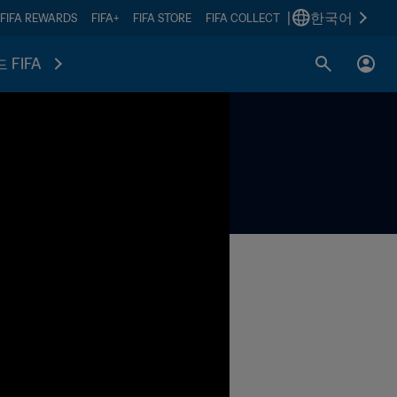
|
한국어
FIFA REWARDS
FIFA+
FIFA STORE
FIFA COLLECT
 FIFA