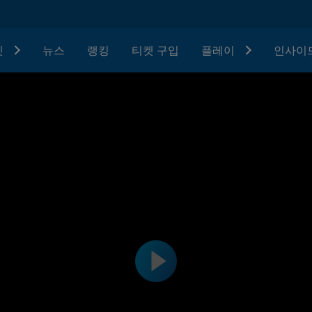
텟
뉴스
랭킹
티켓 구입
플레이
인사이드