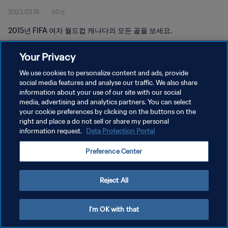
2023.03.16
50초
2015년 FIFA 여자 월드컵 캐나다의 모든 골을 보세요.
Your Privacy
We use cookies to personalize content and ads, provide
social media features and analyse our traffic. We also share
information about your use of our site with our social
개인정보 보호정책
media, advertising and analytics partners. You can select
your cookie preferences by clicking on the buttons on the
서비스 약관
right and place a do not sell or share my personal
쿠키 기본 설정 관리
information request.
Data Protection Portal
Copyright © 1994 - 2026 FIFA. All rights reserved.
Preference Center
Reject All
I'm OK with that