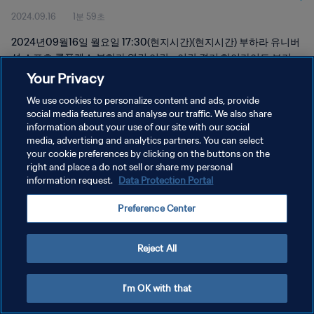
2024.09.16
1분 59초
2024년09월16일 월요일 17:30(현지시간)(현지시간) 부하라 유니버
설 스포츠 콤플렉스 부하라 열린 이란 - 이란 경기 하이라이트 보기
Your Privacy
We use cookies to personalize content and ads, provide
social media features and analyse our traffic. We also share
information about your use of our site with our social
media, advertising and analytics partners. You can select
개인정보 보호정책
your cookie preferences by clicking on the buttons on the
right and place a do not sell or share my personal
서비스 약관
information request.
Data Protection Portal
쿠키 기본 설정 관리
Preference Center
Copyright © 1994 - 2026 FIFA. All rights reserved.
Reject All
I'm OK with that