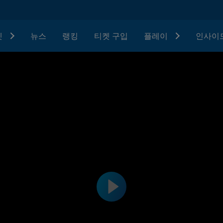
텟
뉴스
랭킹
티켓 구입
플레이
인사이드