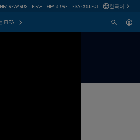
|
한국어
FIFA REWARDS
FIFA+
FIFA STORE
FIFA COLLECT
 FIFA