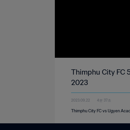
Thimphu City FC 5
2023
2023.09.22
4분 37초
Thimphu City FC vs Ugyen Acad