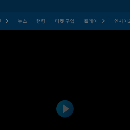
텟
뉴스
랭킹
티켓 구입
플레이
인사이드