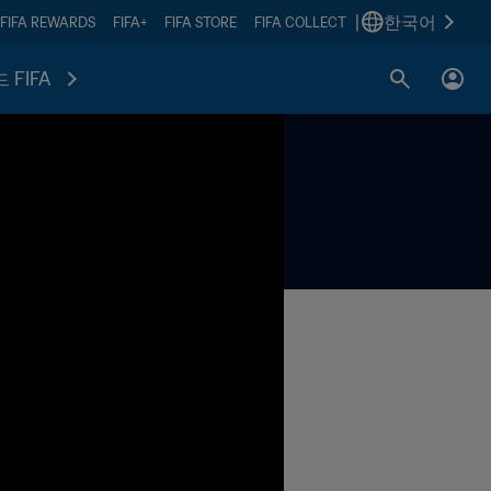
|
한국어
FIFA REWARDS
FIFA+
FIFA STORE
FIFA COLLECT
 FIFA