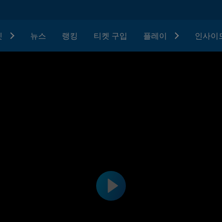
텟
뉴스
랭킹
티켓 구입
플레이
인사이드