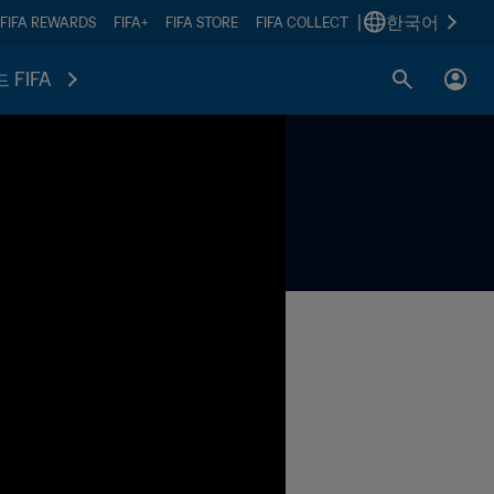
|
한국어
FIFA REWARDS
FIFA+
FIFA STORE
FIFA COLLECT
 FIFA