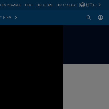
|
한국어
FIFA REWARDS
FIFA+
FIFA STORE
FIFA COLLECT
 FIFA