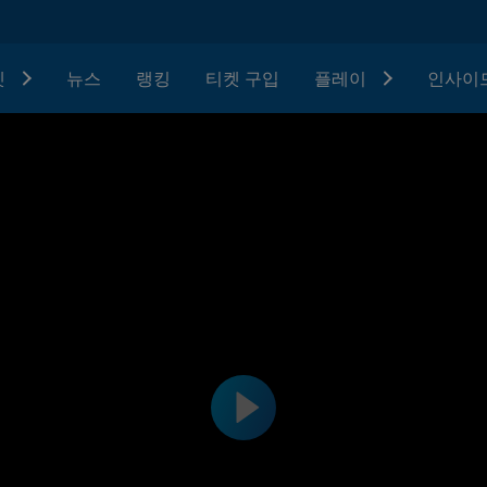
텟
뉴스
랭킹
티켓 구입
플레이
인사이드