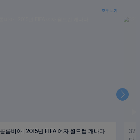
모두 보기
다
음
- 콜롬비아 | 2015년 FIFA 여자 월드컵 캐나다
32'
다