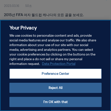
2023.03.16
50초
2015년 FIFA 여자 월드컵 캐나다의 모든 골을 보세요.
Your Privacy
We use cookies to personalize content and ads, provide
social media features and analyse our traffic. We also share
information about your use of our site with our social
개인정보 보호정책
media, advertising and analytics partners. You can select
your cookie preferences by clicking on the buttons on the
서비스 약관
right and place a do not sell or share my personal
쿠키 기본 설정 관리
information request.
Data Protection Portal
Copyright © 1994 - 2026 FIFA. All rights reserved.
Preference Center
Reject All
I'm OK with that