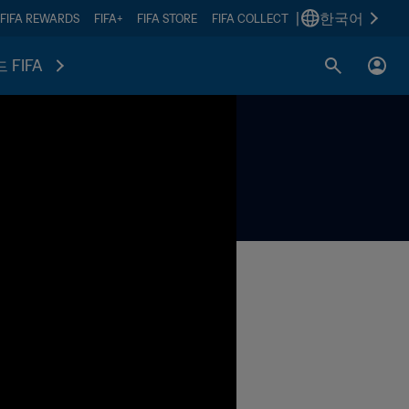
|
한국어
FIFA REWARDS
FIFA+
FIFA STORE
FIFA COLLECT
 FIFA