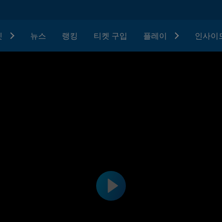
텟
뉴스
랭킹
티켓 구입
플레이
인사이드