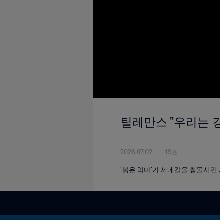
틸레만스 "우리는 
2026.07.02
49초
'붉은 악마'가 세네갈을 침몰시킨