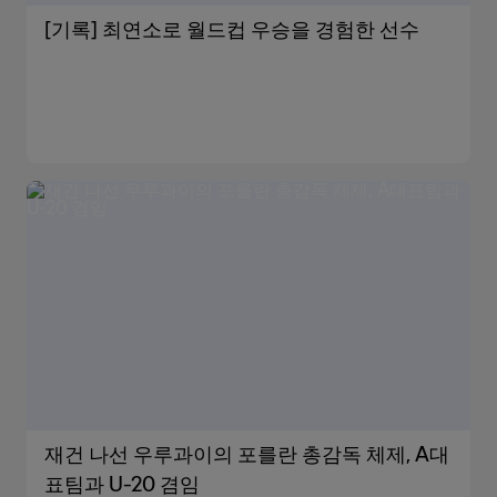
[기록] 최연소로 월드컵 우승을 경험한 선수
재건 나선 우루과이의 포를란 총감독 체제, A대
표팀과 U-20 겸임