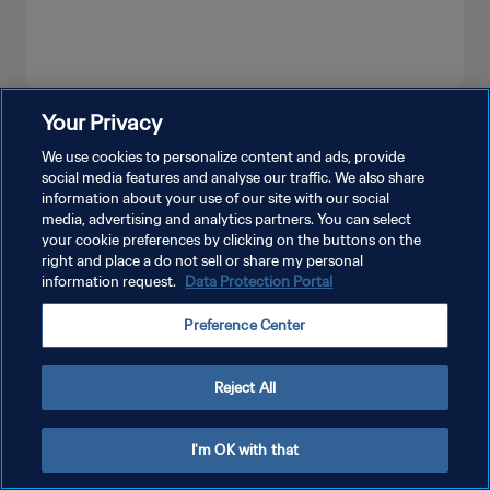
Your Privacy
더보기
We use cookies to personalize content and ads, provide
social media features and analyse our traffic. We also share
information about your use of our site with our social
media, advertising and analytics partners. You can select
your cookie preferences by clicking on the buttons on the
right and place a do not sell or share my personal
information request.
Data Protection Portal
개인정보 보호정책
Preference Center
서비스 약관
쿠키 기본 설정 관리
Reject All
Copyright © 1994 - 2026 FIFA. All rights reserved.
I'm OK with that