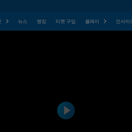
텟
뉴스
랭킹
티켓 구입
플레이
인사이드