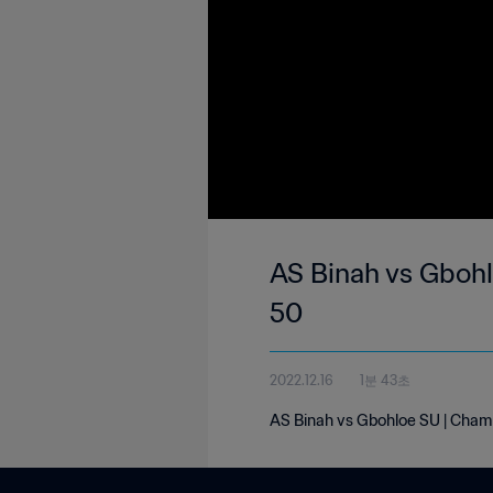
AS Binah vs Gbohl
50
2022.12.16
1분 43초
AS Binah vs Gbohloe SU | Champ