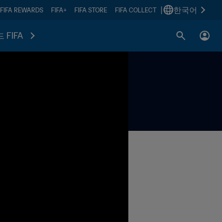
|
한국어
FIFA REWARDS
FIFA+
FIFA STORE
FIFA COLLECT
 FIFA