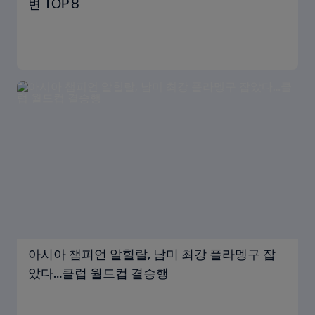
변 TOP 8
아시아 챔피언 알힐랄, 남미 최강 플라멩구 잡
았다…클럽 월드컵 결승행