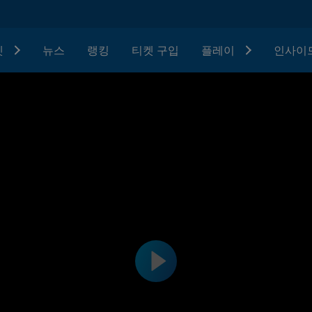
텟
뉴스
랭킹
티켓 구입
플레이
인사이드