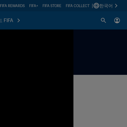
|
한국어
FIFA REWARDS
FIFA+
FIFA STORE
FIFA COLLECT
 FIFA