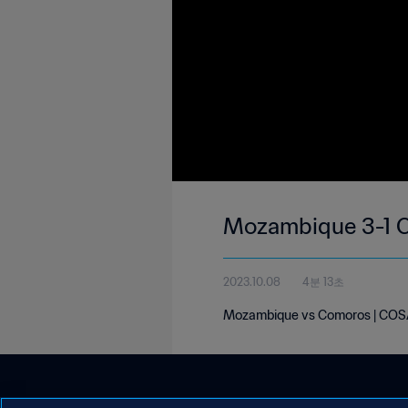
Mozambique 3-1 
2023.10.08
4분 13초
Mozambique vs Comoros | COS