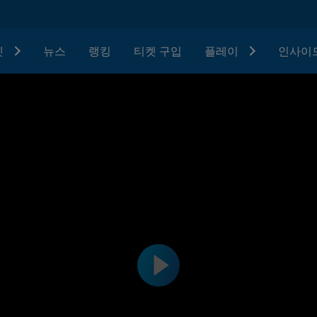
텟
뉴스
랭킹
티켓 구입
플레이
인사이드