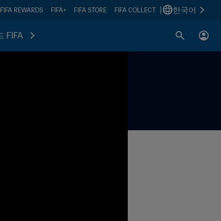
|
한국어
FIFA REWARDS
FIFA+
FIFA STORE
FIFA COLLECT
 FIFA