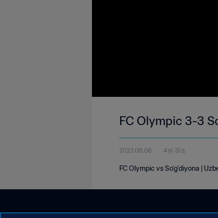
FC Olympic 3-3 So
2023.08.06
4분 31초
FC Olympic vs So'g'diyona | Uz