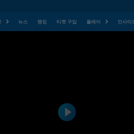
텟
뉴스
랭킹
티켓 구입
플레이
인사이드