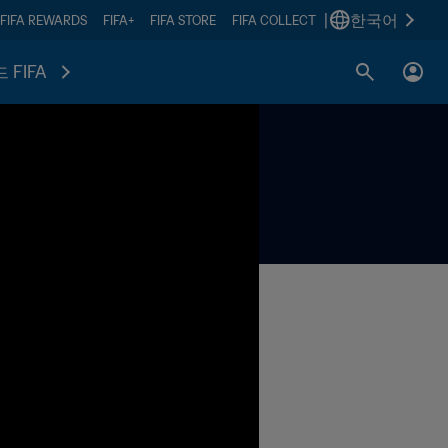
|
한국어
FIFA REWARDS
FIFA+
FIFA STORE
FIFA COLLECT
 FIFA