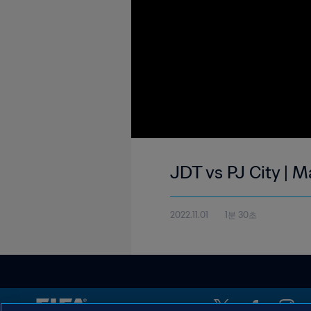
JDT vs PJ City | M
2022.11.01
1분 30초