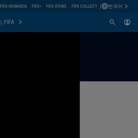
|
한국어
FIFA REWARDS
FIFA+
FIFA STORE
FIFA COLLECT
 FIFA