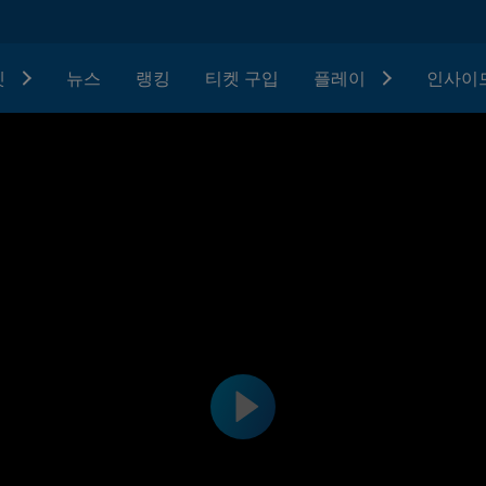
텟
뉴스
랭킹
티켓 구입
플레이
인사이드