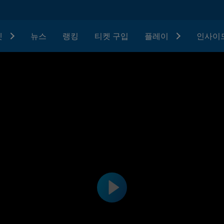
텟
뉴스
랭킹
티켓 구입
플레이
인사이드