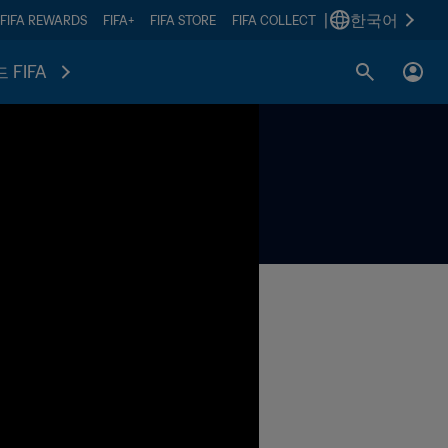
|
한국어
FIFA REWARDS
FIFA+
FIFA STORE
FIFA COLLECT
 FIFA