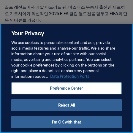
골프 레전드이자 레알 마드리드 팬, 마스터스 우승자 출신인 세르히
오 가르시아가 혁신적인 2025 FIFA 클럽 월드컵을 앞두고 FIFA와 단
독 인터뷰를 가졌다.
Your Privacy
We use cookies to personalize content and ads, provide
social media features and analyse our traffic. We also share
information about your use of our site with our social
개인정보 보호정책
media, advertising and analytics partners. You can select
your cookie preferences by clicking on the buttons on the
서비스 약관
right and place a do not sell or share my personal
information request.
Data Protection Portal
쿠키 기본 설정 관리
Copyright © 1994 - 2026 FIFA. All rights reserved.
Preference Center
Reject All
I'm OK with that