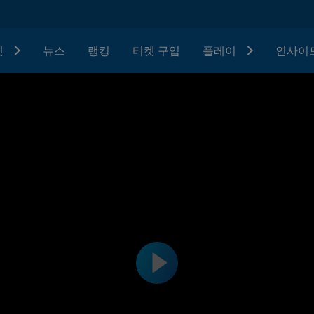
텟
뉴스
랭킹
티켓 구입
플레이
인사이드