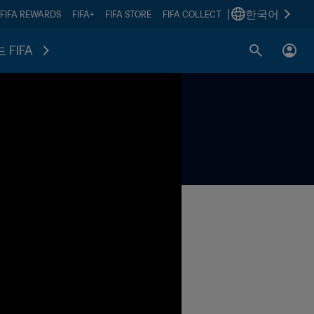
|
한국어
FIFA REWARDS
FIFA+
FIFA STORE
FIFA COLLECT
 FIFA