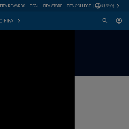
|
한국어
FIFA REWARDS
FIFA+
FIFA STORE
FIFA COLLECT
 FIFA