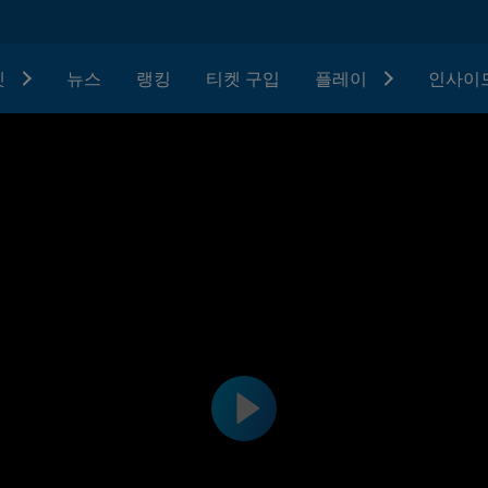
텟
뉴스
랭킹
티켓 구입
플레이
인사이드