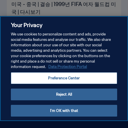
미국 - 중국 | 결승 | 1999년 FIFA 여자 월드컵 미
국 | 다시보기
Your Privacy
We use cookies to personalize content and ads, provide
social media features and analyse our traffic. We also share
information about your use of our site with our social
media, advertising and analytics partners. You can select
your cookie preferences by clicking on the buttons on the
right and place a do not sell or share my personal
information request.
Data Protection Portal
Preference Center
개인정보 보호정책
서비스 약관
Reject All
쿠키 기본 설정 관리
Copyright © 1994 - 2026 FIFA. All rights reserved.
I'm OK with that