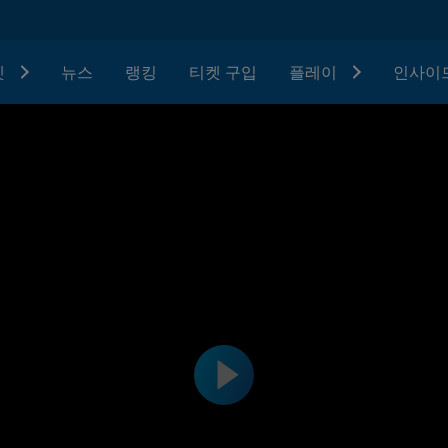
텟
뉴스
랭킹
티켓 구입
플레이
인사이드