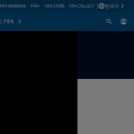
|
한국어
FIFA REWARDS
FIFA+
FIFA STORE
FIFA COLLECT
 FIFA