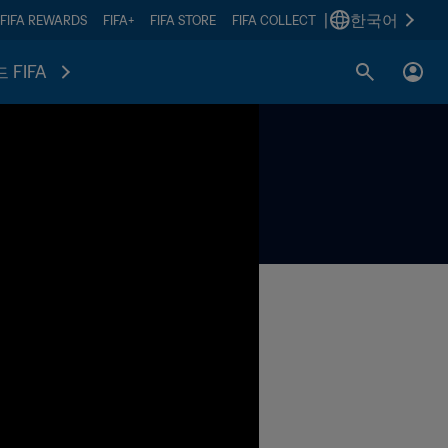
|
한국어
FIFA REWARDS
FIFA+
FIFA STORE
FIFA COLLECT
 FIFA