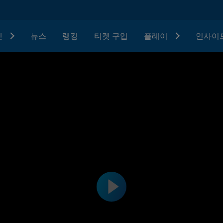
텟
뉴스
랭킹
티켓 구입
플레이
인사이드