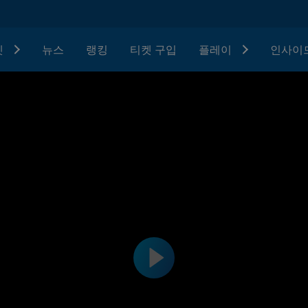
텟
뉴스
랭킹
티켓 구입
플레이
인사이드