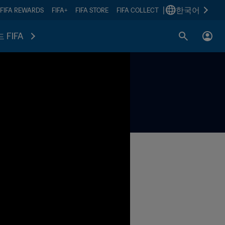
|
한국어
FIFA REWARDS
FIFA+
FIFA STORE
FIFA COLLECT
 FIFA