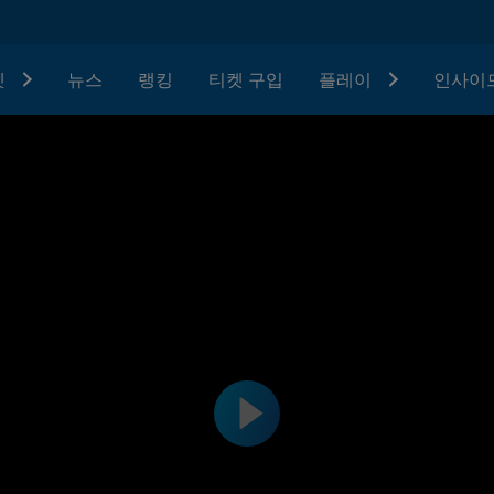
텟
뉴스
랭킹
티켓 구입
플레이
인사이드