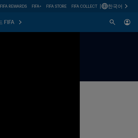
|
한국어
FIFA REWARDS
FIFA+
FIFA STORE
FIFA COLLECT
 FIFA