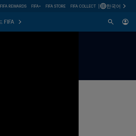
|
한국어
FIFA REWARDS
FIFA+
FIFA STORE
FIFA COLLECT
 FIFA