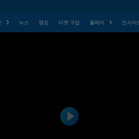
텟
뉴스
랭킹
티켓 구입
플레이
인사이드