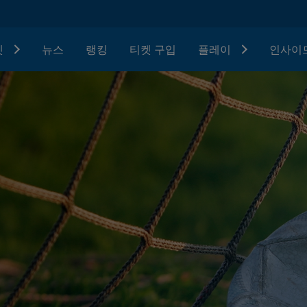
텟
뉴스
랭킹
티켓 구입
플레이
인사이드