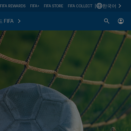
|
한국어
FIFA REWARDS
FIFA+
FIFA STORE
FIFA COLLECT
 FIFA