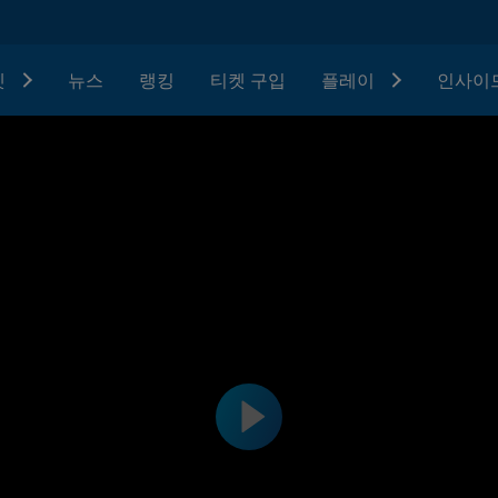
텟
뉴스
랭킹
티켓 구입
플레이
인사이드