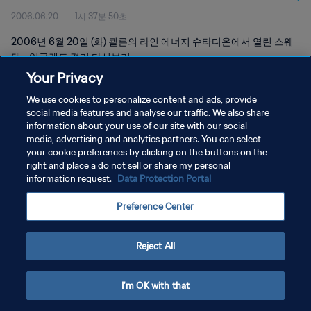
2006.06.20
1시 37분 50초
2006년 6월 20일 (화) 쾰른의 라인 에너지 슈타디온에서 열린 스웨
덴 - 잉글랜드 경기 다시보기
Your Privacy
We use cookies to personalize content and ads, provide
social media features and analyse our traffic. We also share
information about your use of our site with our social
media, advertising and analytics partners. You can select
your cookie preferences by clicking on the buttons on the
개인정보 보호정책
right and place a do not sell or share my personal
information request.
Data Protection Portal
서비스 약관
쿠키 기본 설정 관리
Preference Center
Copyright © 1994 - 2026 FIFA. All rights reserved.
Reject All
I'm OK with that