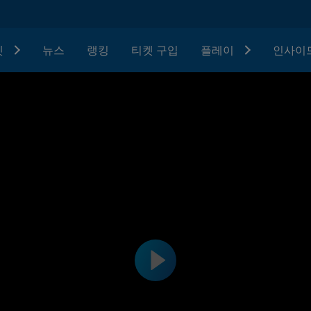
텟
뉴스
랭킹
티켓 구입
플레이
인사이드