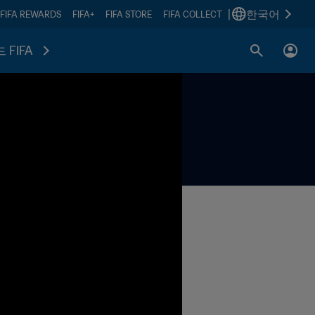
|
한국어
FIFA REWARDS
FIFA+
FIFA STORE
FIFA COLLECT
 FIFA