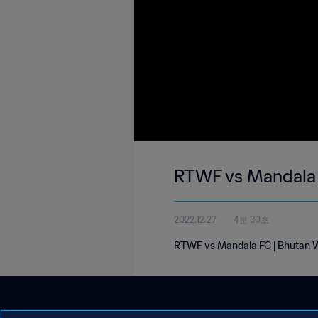
RTWF vs Mandala 
2022.12.27
4분 30초
RTWF vs Mandala FC | Bhutan W