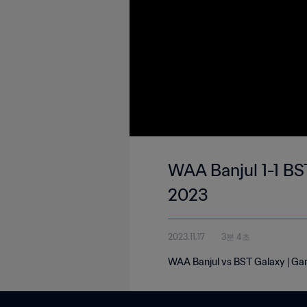
WAA Banjul 1-1 BS
2023
2023.11.17
3분 4초
WAA Banjul vs BST Galaxy | Ga