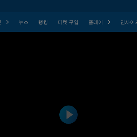
텟
뉴스
랭킹
티켓 구입
플레이
인사이드