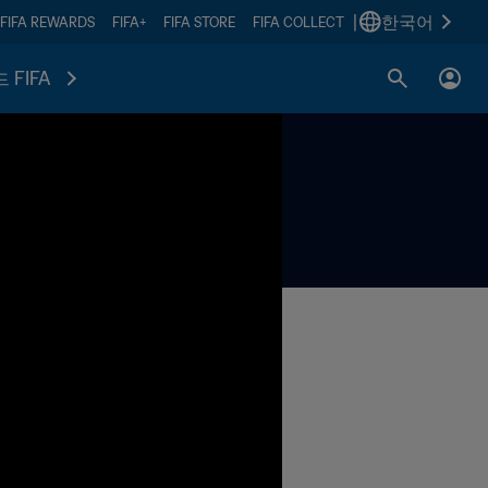
|
한국어
FIFA REWARDS
FIFA+
FIFA STORE
FIFA COLLECT
 FIFA