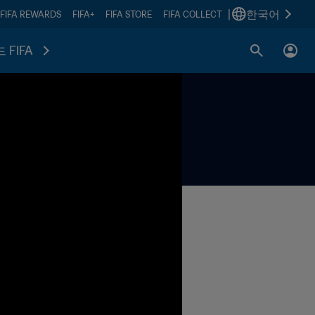
|
한국어
FIFA REWARDS
FIFA+
FIFA STORE
FIFA COLLECT
 FIFA