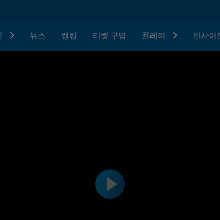
텟
뉴스
랭킹
티켓 구입
플레이
인사이드