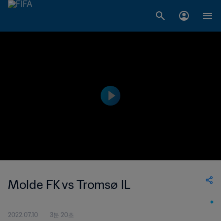
Molde FK vs Tromsø IL
2022.07.10
3분 20초