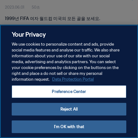
2023.06.01
50초
1999년 FIFA 여자 월드컵 미국의 모든 골을 보세요.
Your Privacy
We use cookies to personalize content and ads, provide
social media features and analyse our traffic. We also share
information about your use of our site with our social
개인정보 보호정책
media, advertising and analytics partners. You can select
your cookie preferences by clicking on the buttons on the
서비스 약관
right and place a do not sell or share my personal
쿠키 기본 설정 관리
information request.
Data Protection Portal
Copyright © 1994 - 2026 FIFA. All rights reserved.
Preference Center
Reject All
I'm OK with that