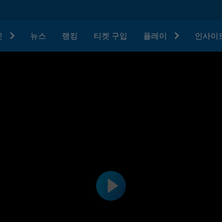
텟
뉴스
랭킹
티켓 구입
플레이
인사이드