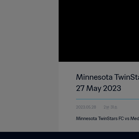
Minnesota TwinSta
27 May 2023
2023.05.28
2분 31초
Minnesota TwinStars FC vs Med 