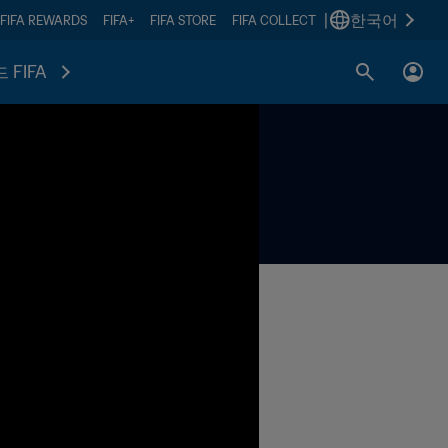
|
한국어
FIFA REWARDS
FIFA+
FIFA STORE
FIFA COLLECT
 FIFA